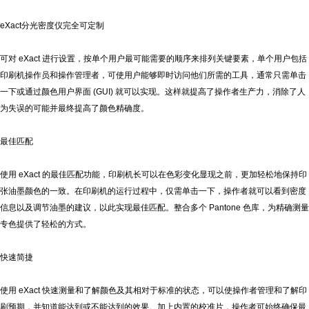
eXact
分光密度仪完全可定制
可对
eXact
进行设置，按单个用户最可能需要的顺序来排列关键要素，单个用户包括
印刷机操作员和操作管理者，可使用户能够即时访问他们所需的工具，通常只需单击
一下或通过颜色用户界面
(GUI)
就可以实现。这样就提高了操作者生产力，消除了人
为失误的可能并最终提高了颜色精确度。
最佳匹配
使用
eXact
的最佳匹配功能，印刷机长可以在色彩变化显现之前，更加轻松地保持印
张油墨颜色的一致。在印刷机的运行过程中，仅需单击一下，操作者就可以看到密度
信息以及调节油墨的建议，以此实现最佳匹配。整合多个
Pantone
色库，为精确测量
专色提供了轻松的方式。
快速简捷
使用
eXact
快速测量和了解颜色及其相对于标准的状态，可以使操作者管理和了解印
刷预期，并知道能达到或不能达到的效果。加上内置的校准片，操作者可始终确保最