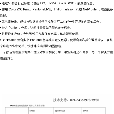
•
通过
/
不符合行业标准（包括
ISO
、
JPMA
、
G7
和
PSO
）的颜色报告。
•
使用
Color iQC Print
、
PantoneLIVE
、
InkFormulation
和
/
或
NetProfiler
，增强设备
性能。
•
无电缆校准、规格与数据捕捉使得操作者可以在任一生产场地内高效工作。
•
嵌入
Pantone
色库，访问行业领先的颜色参考标准。
•
扩展设备存储，允许预设工作和保存色库，单击即可使用。
• BestMatch
整合多个
Pantone
色库或自定义色彩，使用密度和其它调整建议，在整
个印刷作业中简单、快捷地准确测量油墨颜色。
一个颜色管理解决方案不能应对所有情况；每一项业务都是不同的，每一个解决方案
也是如此。