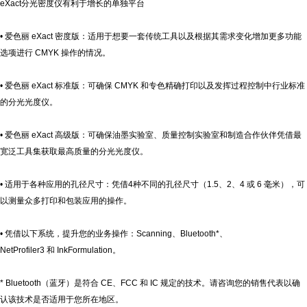
eXact
分光密度仪有利于增长的单独平台
•
爱色丽
eXact
密度版：适用于想要一套传统工具以及根据其需求变化增加更多功能
选项进行
CMYK
操作的情况。
•
爱色丽
eXact
标准版：可确保
CMYK
和专色精确打印以及发挥过程控制中行业标准
的分光光度仪。
•
爱色丽
eXact
高级版：可确保油墨实验室、质量控制实验室和制造合作伙伴凭借最
宽泛工具集获取最高质量的分光光度仪。
•
适用于各种应用的孔径尺寸：凭借
4
种不同的孔径尺寸（
1.5
、
2
、
4
或
6
毫米），可
以测量众多打印和包装应用的操作。
•
凭借以下系统，提升您的业务操作：
Scanning
、
Bluetooth*
、
NetProfiler3
和
InkFormulation
。
* Bluetooth
（蓝牙）是符合
CE
、
FCC
和
IC
规定的技术。请咨询您的销售代表以确
认该技术是否适用于您所在地区。