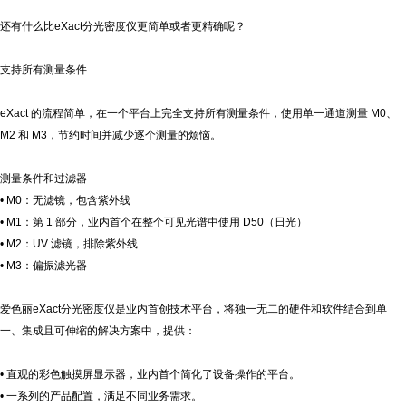
还有什么比
eXact
分光密度仪更简单或者更精确呢？
支持所有测量条件
eXact
的流程简单，在一个平台上完全支持所有测量条件，使用单一通道测量
M0
、
M2
和
M3
，节约时间并减少逐个测量的烦恼。
测量条件和过滤器
• M0
：无滤镜，包含紫外线
• M1
：第
1
部分，业内首个在整个可见光谱中使用
D50
（日光）
• M2
：
UV
滤镜，排除紫外线
• M3
：偏振滤光器
爱色丽
eXact
分光密度仪是业内首创技术平台，将独一无二的硬件和软件结合到单
一、集成且可伸缩的解决方案中，提供：
•
直观的彩色触摸屏显示器，业内首个简化了设备操作的平台。
•
一系列的产品配置，满足不同业务需求。