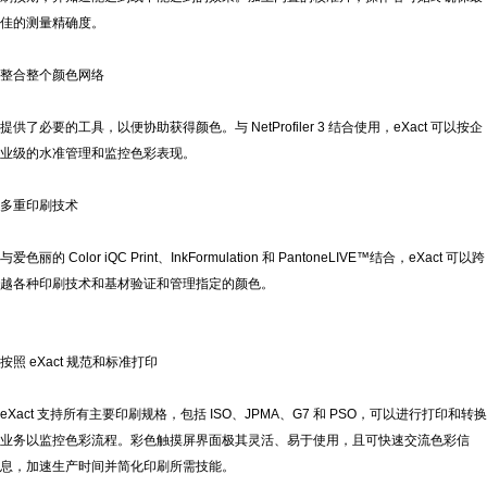
佳的测量精确度。
整合整个颜色网络
提供了必要的工具，以便协助获得颜色。与
NetProfiler 3
结合使用，
eXact
可以按企
业级的水准管理和监控色彩表现。
多重印刷技术
与爱色丽的
Color iQC Print
、
InkFormulation
和
PantoneLIVE™
结合，
eXact
可以跨
越各种印刷技术和基材验证和管理指定的颜色。
按照
eXact
规范和标准打印
eXact
支持所有主要印刷规格，包括
ISO
、
JPMA
、
G7
和
PSO
，可以进行打印和转换
业务以监控色彩流程。彩色触摸屏界面极其灵活、易于使用，且可快速交流色彩信
息，加速生产时间并简化印刷所需技能。